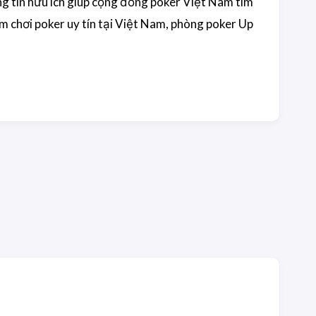
g tin hữu ích giúp cộng đồng poker Việt Nam tìm
 chơi poker uy tín tại Việt Nam, phòng poker Up