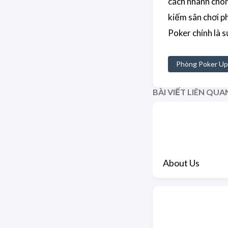
cách nhanh chón
kiếm sân chơi p
Poker chính là s
Phòng Poker Up
BÀI VIẾT LIÊN QUA
About Us