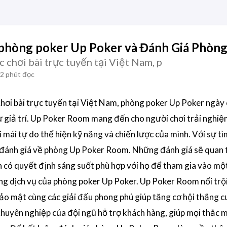
phòng poker Up Poker và Đánh Giá Phòng
c chơi bài trực tuyến tại Việt Nam, p
2 phút đọc
chơi bài trực tuyến tại Việt Nam, phòng poker Up Poker ngày 
 giả trí. Up Poker Room mang đến cho người chơi trải nghiệm
i mái tự do thể hiện kỹ năng và chiến lược của mình. Với sự t
đánh giá về phòng Up Poker Room. Những đánh giá sẽ quan tr
h có quyết định sáng suốt phù hợp với họ để tham gia vào mộ
ng dịch vụ của phòng poker Up Poker. Up Poker Room nổi trội
ảo mật cùng các giải đấu phong phú giúp tăng cơ hội thắng
chuyên nghiệp của đội ngũ hỗ trợ khách hàng, giúp mọi thắc 